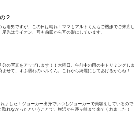
の２
つも雨男ですが、この日は晴れ！ママもアルトくんもご機嫌でご来店し
、尾先はライオン、耳も前回から耳の形にしています。
月分の写真をアップします！！木曜日、午前中の雨の中トリミングしま
済ませて、ずぶ濡れのハルくん。これから綺麗にしてあげるからね！
くれました！ジョーカー出身でいつもジョーカーで美容をしているので
て取れなかったということで、横浜から茅ヶ崎まで来てくれました！